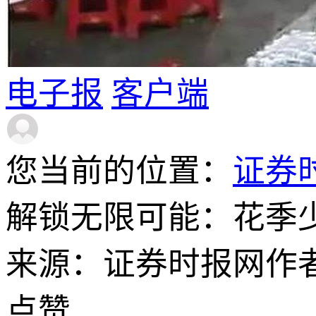
电子报
客户端
您当前的位置：
证券
解锁无限可能：花季少女
来源：证券时报网
作
点赞