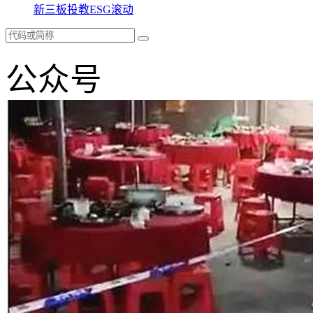
新三板
投教
ESG
滚动
公众号