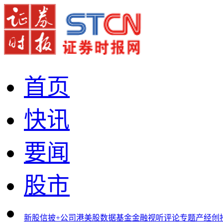
首页
快讯
要闻
股市
新股
信披+
公司
港美股
数据
基金
金融
视听
评论
专题
产经
创