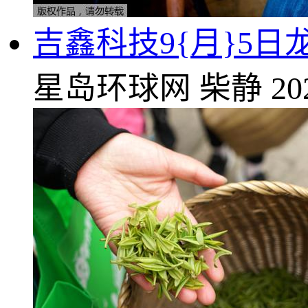
吉鑫科技9{月}5日
星岛环球网
柴静
20