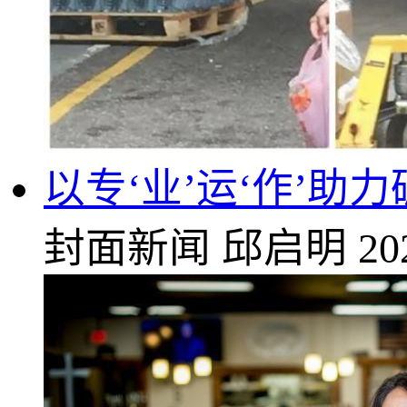
以专‘业’运‘作’助
封面新闻
邱启明
20