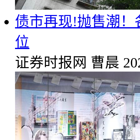
债市再现!抛售潮！
位
证券时报网
曹晨
20