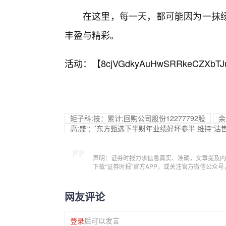
在这里，每一天，都可能因为一抹
丰盈与精彩。
活动：【
8cjVGdkyAuHwSRRkeCZXbTJ
矩子科:技：累计;回购公司股份12277792股
余
高;盛‘：’东方甄选下半财年业绩好坏参半 维持“沽
声明：证券时报力求信息真实、准确，文章提及内
下载“证券时报”官方APP，或关注官方微信公众
网友评论
登录
后可以发言