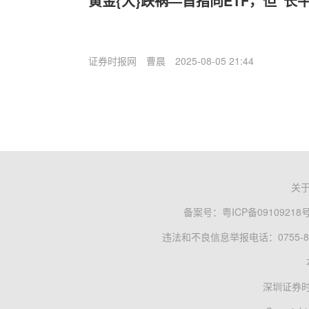
黄金{大}跌祸—首指向ETF，但“长
证券时报网
曹晨
2025-08-05 21:44
关
备案号：
粤ICP备09109218
违法和不良信息举报电话：0755-83
深圳证券