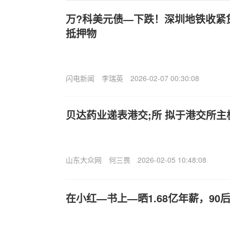
万?科美元债—下跌！深圳地铁收紧
抵押物
闪电新闻
李瑞英
2026-02-07 00:30:08
贝达药业递表港交;所 拟于港交所主
山东大众网
何三畏
2026-02-05 10:48:08
在小红—书上—晒1.68亿年薪，90